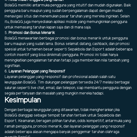
BolaGG memiliki antarmuka pengguna yang intuitif dan mudah digunakan. Baik
pengguna baru maupun yang sudah berpengalaman dapat dengan mudah
menavigasi situs dan menemukan pasar taruhan yang mereka inginkan. Selain
itu, BolaGG juga menyediakan aplikasi mobile yang memungkinkan pengguna
untuk memasang taruhan kapan saja dan di mana saja.
5.
Promosi dan Bonus Menarik
BolaGG menawarkan berbagai promosi dan bonus menarik untuk pengguna
baru maupun yang sudah lama. Bonus selamat datang, cashback, dan promosi
spesial untuk turnamen besar seperti Sepakbola dan Esport adalah beberapa
contoh insentif yang bisa dinikmati pengguna. Promosi ini tidak hanya
meningkatkan pengalaman taruhan tetapi juga memberikan nilai tambah yang
signifikan.
6.
Layanan Pelanggan yang Responsif
Layanan pelanggan yang responsif dan profesional adalah salah satu
keunggulan BolaGG. Tim dukungan pelanggan tersedia 24/7 melalui berbagai
saluran seperti live chat, email, dan telepon, siap membantu pengguna dengan
segala pertanyaan dan masalah yang mungkin mereka hadapi.
Kesimpulan
Dengan berbagai keunggulan yang ditawarkan, tidak mengherankan jika
BolaGG dianggap sebagai tempat taruhan terbaik untuk Sepakbola dan
Esport. Keamanan, beragam pilihan taruhan, odds kompetitif, antarmuka yang
ramah pengguna, promosi menarik, dan layanan pelanggan yang responsif
adalah beberapa alasan mengapa banyak penggemar taruhan olahraga