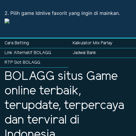
2. Pilih game Idnlive favorit yang ingin di mainkan.
Cara Betting
Kalkulator Mix Parlay
Link Alternatif BOLAGG
Jadwal Bank
RTP Slot BOLAGG
BOLAGG situs Game
online terbaik,
terupdate, terpercaya
dan terviral di
Indonesia.