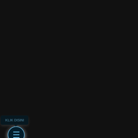
KLIK DISINI