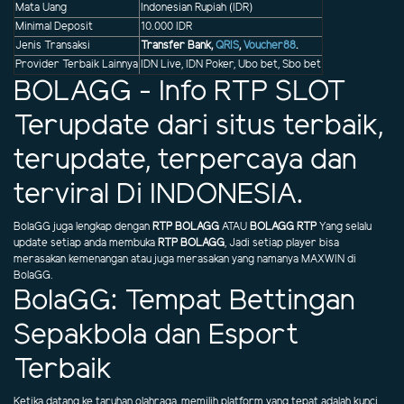
Mata Uang
Indonesian Rupiah (IDR)
Minimal Deposit
10.000 IDR
Jenis Transaksi
Transfer Bank,
QRIS
,
Voucher88
.
Provider Terbaik Lainnya
IDN Live, IDN Poker, Ubo bet, Sbo bet
BOLAGG - Info RTP SLOT
Terupdate dari situs terbaik,
terupdate, terpercaya dan
terviral Di INDONESIA.
BolaGG juga lengkap dengan
RTP BOLAGG
ATAU
BOLAGG RTP
Yang selalu
update setiap anda membuka
RTP BOLAGG
, Jadi setiap player bisa
merasakan kemenangan atau juga merasakan yang namanya MAXWIN di
BolaGG.
BolaGG: Tempat Bettingan
Sepakbola dan Esport
Terbaik
Ketika datang ke taruhan olahraga, memilih platform yang tepat adalah kunci