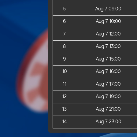
5
Aug 7 09:00
6
Aug 7 10:00
7
Aug 7 12:00
8
Aug 7 13:00
9
Aug 7 15:00
10
Aug 7 16:00
11
Aug 7 17:00
12
Aug 7 19:00
13
Aug 7 21:00
14
Aug 7 23:00