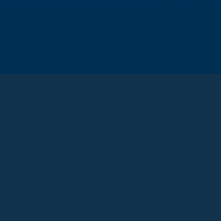
ank
RTP Slot BOLAGG