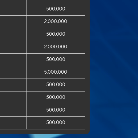
500.000
2.000.000
500.000
2.000.000
500.000
5.000.000
500.000
500.000
500.000
500.000